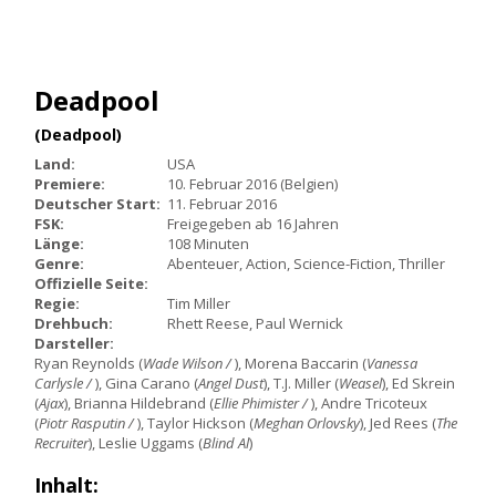
Deadpool
(Deadpool)
Land:
USA
Premiere:
10. Februar 2016 (Belgien)
Deutscher Start:
11. Februar 2016
FSK:
Freigegeben ab 16 Jahren
Länge:
108 Minuten
Genre:
Abenteuer, Action, Science-Fiction, Thriller
Offizielle Seite:
Regie:
Tim Miller
Drehbuch:
Rhett Reese, Paul Wernick
Darsteller:
Ryan Reynolds (
Wade Wilson /
), Morena Baccarin (
Vanessa
Carlysle /
), Gina Carano (
Angel Dust
), T.J. Miller (
Weasel
), Ed Skrein
(
Ajax
), Brianna Hildebrand (
Ellie Phimister /
), Andre Tricoteux
(
Piotr Rasputin /
), Taylor Hickson (
Meghan Orlovsky
), Jed Rees (
The
Recruiter
), Leslie Uggams (
Blind Al
)
Inhalt: