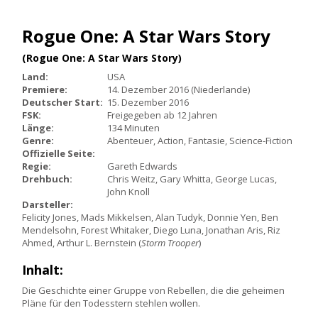
Rogue One: A Star Wars Story
(Rogue One: A Star Wars Story)
Land:
USA
Premiere:
14. Dezember 2016 (Niederlande)
Deutscher Start:
15. Dezember 2016
FSK:
Freigegeben ab 12 Jahren
Länge:
134 Minuten
Genre:
Abenteuer, Action, Fantasie, Science-Fiction
Offizielle Seite:
Regie:
Gareth Edwards
Drehbuch:
Chris Weitz, Gary Whitta, George Lucas,
John Knoll
Darsteller:
Felicity Jones, Mads Mikkelsen, Alan Tudyk, Donnie Yen, Ben
Mendelsohn, Forest Whitaker, Diego Luna, Jonathan Aris, Riz
Ahmed, Arthur L. Bernstein (
Storm Trooper
)
Inhalt:
Die Geschichte einer Gruppe von Rebellen, die die geheimen
Pläne für den Todesstern stehlen wollen.