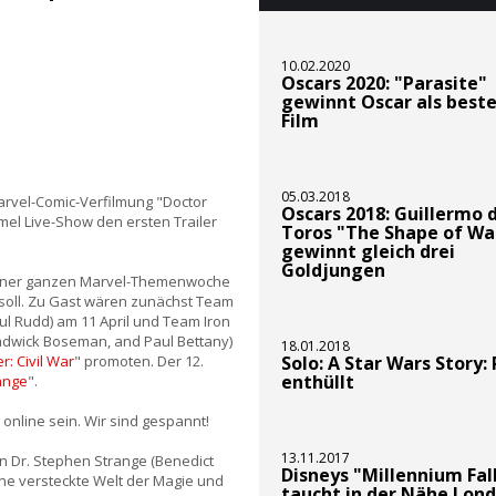
10.02.2020
Oscars 2020: "Parasite"
gewinnt Oscar als beste
Film
05.03.2018
Marvel-Comic-Verfilmung "Doctor
Oscars 2018: Guillermo 
mel Live-Show den ersten Trailer
Toros "The Shape of Wa
gewinnt gleich drei
Goldjungen
l einer ganzen Marvel-Themenwoche
soll. Zu Gast wären zunächst Team
ul Rudd) am 11 April und Team Iron
adwick Boseman, and Paul Bettany)
18.01.2018
r: Civil War
" promoten. Der 12.
Solo: A Star Wars Story: 
enthüllt
ange
".
online sein. Wir sind gespannt!
13.11.2017
n Dr. Stephen Strange (Benedict
Disneys "Millennium Fal
ne versteckte Welt der Magie und
taucht in der Nähe Lon