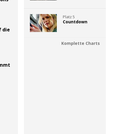
Platz 5
Countdown
f die
Komplette Charts
ommt