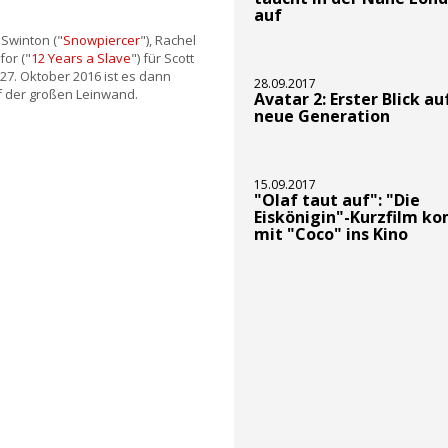
auf
Swinton ("
Snowpiercer
"), Rachel
for ("
12 Years a Slave
") für Scott
27. Oktober 2016 ist es dann
28.09.2017
f der großen Leinwand.
Avatar 2: Erster Blick au
neue Generation
15.09.2017
"Olaf taut auf": "Die
Eiskönigin"-Kurzfilm k
mit "Coco" ins Kino