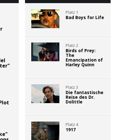
Platz 1
Bad Boys for Life
r
Platz 2
Birds of Prey:
The
del
Emancipation of
Harley Quinn
ter"
Platz 3
Die fantastische
Reise des Dr.
Dolittle
Plot
Platz 4
1917
ke"
dons