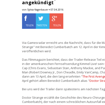
angekündigt
von Sylvia Kagerbauer ▪ 07.04.2016
TEILEN
TWEETEN
TEILEN
Via Gamesradar erreicht uns die Nachricht, dass für die 
Strange" mit Benedict Cumberbatch am 12. April in der Kim
veröffentlichen wird.
Das Filmmagazin berichtet, dass der Trailer-Release Tei
in der amerikanischen Fernsehsendung Kimmel Live! sein 
Cap (Chris Evans, Sebastian Stan, Anthony Mackie, and Pa
Man (Robert Downey Jr., Don Cheadle, Emily VanCamp, Ch
dann am 13 April, die den lang ersehnten "
The First Avenge
April gehört allein Benedict Cumberbatch alias "
Doctor Str
Bei uns wird der Trailer dann spätestens am nächsten Tag 
Doctor Strange erzählt die Geschichte des Neuro-Chirurge
Cumberbatch), der nach einem schrecklichen Autounfall ei