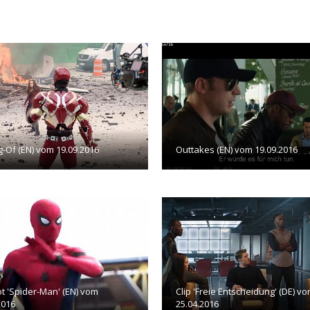
-Of (EN) vom 19.09.2016
Outtakes (EN) vom 19.09.2016
t 'Spider-Man' (EN) vom
Clip 'Freie Entscheidung' (DE) v
2016
25.04.2016