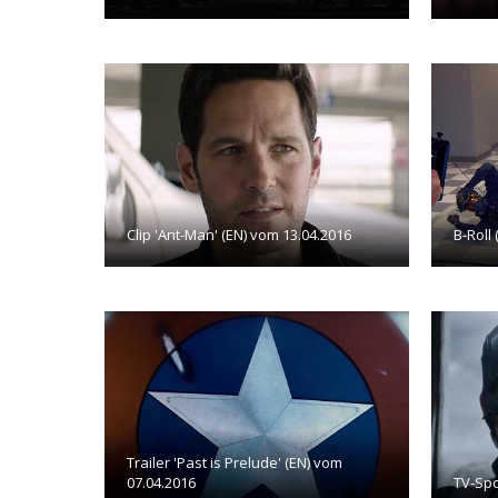
Clip 'Ant-Man' (EN) vom 13.04.2016
B-Roll
Trailer 'Past is Prelude' (EN) vom
07.04.2016
TV-Spo