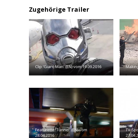
Zugehörige Trailer
Clip 'Giant-Man' (EN) vom 19.09.2016
Making
Featurette 'Tunnel' (EN) vom
TV-Spo
28.04.2016
27.04.