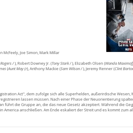
n McFeely, Joe Simon, Mark Millar
 Rogers /
), Robert Downey Jr. (
Tony Stark /
), Elizabeth Olsen (
Wanda Maximoff
mei (
Aunt May (r
), Anthony Mackie (
Sam Wilson /
), Jeremy Renner (
Clint Barto
stration Act", dem zufolge sich alle Superhelden, außerirdische Wesen,
registrieren lassen müssen. Nach einer Phase der Neuorientierung spalten
Man führt die Gruppe an, die das neue Gesetz akzeptiert. Während die Ge
n America anschließen. Am Ende eskaliert der Streit und es kommt zum al