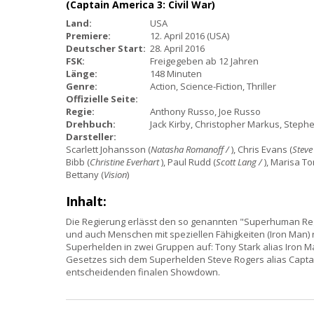
(Captain America 3: Civil War)
Land:
USA
Premiere:
12. April 2016 (USA)
Deutscher Start:
28. April 2016
FSK:
Freigegeben ab 12 Jahren
Länge:
148 Minuten
Genre:
Action, Science-Fiction, Thriller
Offizielle Seite:
Regie:
Anthony Russo, Joe Russo
Drehbuch:
Jack Kirby, Christopher Markus, Stephe
Darsteller:
Scarlett Johansson (
Natasha Romanoff /
), Chris Evans (
Steve
Bibb (
Christine Everhart
), Paul Rudd (
Scott Lang /
), Marisa To
Bettany (
Vision
)
Inhalt:
Die Regierung erlässt den so genannten "Superhuman Regi
und auch Menschen mit speziellen Fähigkeiten (Iron Man) 
Superhelden in zwei Gruppen auf: Tony Stark alias Iron 
Gesetzes sich dem Superhelden Steve Rogers alias Captai
entscheidenden finalen Showdown.