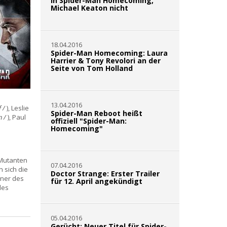
in Spider-Man Homecoming,
Michael Keaton nicht
18.04.2016
Spider-Man Homecoming: Laura
Harrier & Tony Revolori an der
Seite von Tom Holland
13.04.2016
 /
), Leslie
Spider-Man Reboot heißt
n /
), Paul
offiziell "Spider-Man:
Homecoming"
 Mutanten
07.04.2016
 sich die
Doctor Strange: Erster Trailer
gner des
für 12. April angekündigt
les
05.04.2016
Gerücht: Neuer Titel für Spider-