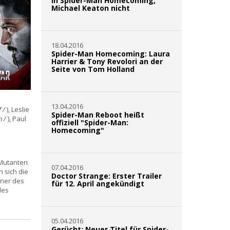
in Spider-Man Homecoming,
Michael Keaton nicht
18.04.2016
Spider-Man Homecoming: Laura
Harrier & Tony Revolori an der
Seite von Tom Holland
13.04.2016
 /
), Leslie
Spider-Man Reboot heißt
n /
), Paul
offiziell "Spider-Man:
Homecoming"
 Mutanten
07.04.2016
 sich die
Doctor Strange: Erster Trailer
gner des
für 12. April angekündigt
les
05.04.2016
Gerücht: Neuer Titel für Spider-