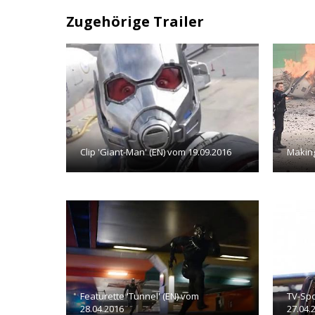
Zugehörige Trailer
Clip 'Giant-Man' (EN) vom 19.09.2016
Making
Featurette 'Tunnel' (EN) vom
TV-Spo
28.04.2016
27.04.