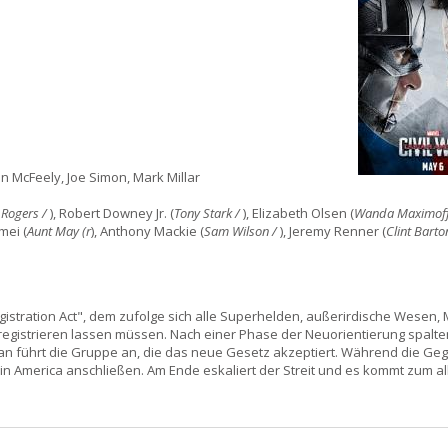
n McFeely, Joe Simon, Mark Millar
 Rogers /
), Robert Downey Jr. (
Tony Stark /
), Elizabeth Olsen (
Wanda Maximoff
mei (
Aunt May (r
), Anthony Mackie (
Sam Wilson /
), Jeremy Renner (
Clint Barto
stration Act", dem zufolge sich alle Superhelden, außerirdische Wesen,
registrieren lassen müssen. Nach einer Phase der Neuorientierung spalten
Man führt die Gruppe an, die das neue Gesetz akzeptiert. Während die Ge
n America anschließen. Am Ende eskaliert der Streit und es kommt zum al