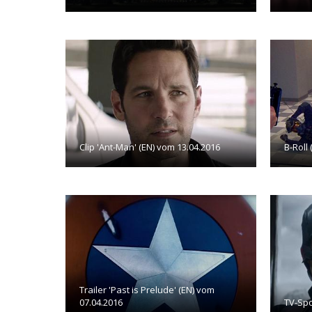
Clip 'Ant-Man' (EN) vom 13.04.2016
B-Roll
Trailer 'Past is Prelude' (EN) vom
07.04.2016
TV-Spo