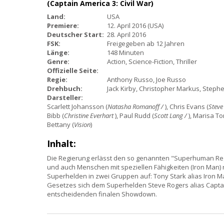
(Captain America 3: Civil War)
Land:
USA
Premiere:
12. April 2016 (USA)
Deutscher Start:
28. April 2016
FSK:
Freigegeben ab 12 Jahren
Länge:
148 Minuten
Genre:
Action, Science-Fiction, Thriller
Offizielle Seite:
Regie:
Anthony Russo, Joe Russo
Drehbuch:
Jack Kirby, Christopher Markus, Stephe
Darsteller:
Scarlett Johansson (
Natasha Romanoff /
), Chris Evans (
Steve
Bibb (
Christine Everhart
), Paul Rudd (
Scott Lang /
), Marisa To
Bettany (
Vision
)
Inhalt:
Die Regierung erlässt den so genannten "Superhuman Regi
und auch Menschen mit speziellen Fähigkeiten (Iron Man) 
Superhelden in zwei Gruppen auf: Tony Stark alias Iron 
Gesetzes sich dem Superhelden Steve Rogers alias Captai
entscheidenden finalen Showdown.