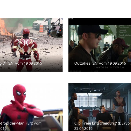
-Of (EN) vom 19.09.2016
Outtakes (EN) vom 19.09.2016
t 'Spider-Man' (EN) vom
Clip 'Freie Entscheidung' (DE) v
2016
25.04.2016