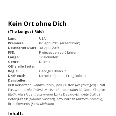
Kein Ort ohne Dich
(The Longest Ride)
Land:
USA
Premiere:
02. April 2015 (Argentinien)
Deutscher Start:
30. April 2015
FSK:
Freigegeben ab 6 Jahren
Länge:
128 Minuten
Genre:
Drama
Offizielle Seite:
Regie:
George Tillman Jr.
Drehbuch:
Nicholas Sparks, Craig Bolotin
Darsteller:
Britt Robertson (
Sophia Danko
), Jack Huston (
Ira (Younger)
), Scott
Eastwood (
Luke Collins
), Melissa Benoist (
Marcia
), Oona Chaplin
(
Ruth
), Alan Alda (
Ira Levinson
), Lolita Davidovich (
Kate Collins
),
Peter Jurasik (
Howard Sanders
), Amy Parrish (
Andrea Lockerby
),
Brett Edwards (
Jared Midelton
)
Inhalt: