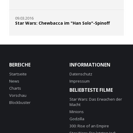
09.03.2016
Star Wars: Chewbacca im "Han Solo"-Spinoff
BEREICHE
INFORMATIONEN
Startseite
Datenschutz
News
Impressum
Charts
BELIEBTESTE FILME
Vorschau
Star Wars: Das Erwachen der
Blockbuster
Macht
Minions
Godzilla
300: Rise of an Empire
Star Wars: Die letzten Jedi