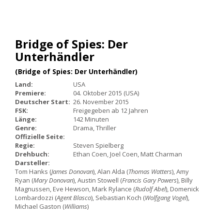
Bridge of Spies: Der
Unterhändler
(Bridge of Spies: Der Unterhändler)
Land:
USA
Premiere:
04. Oktober 2015 (USA)
Deutscher Start:
26. November 2015
FSK:
Freigegeben ab 12 Jahren
Länge:
142 Minuten
Genre:
Drama, Thriller
Offizielle Seite:
Regie:
Steven Spielberg
Drehbuch:
Ethan Coen, Joel Coen, Matt Charman
Darsteller:
Tom Hanks (
James Donovan
), Alan Alda (
Thomas Watters
), Amy
Ryan (
Mary Donovan
), Austin Stowell (
Francis Gary Powers
), Billy
Magnussen, Eve Hewson, Mark Rylance (
Rudolf Abel
), Domenick
Lombardozzi (
Agent Blasco
), Sebastian Koch (
Wolfgang Vogel
),
Michael Gaston (
Williams
)