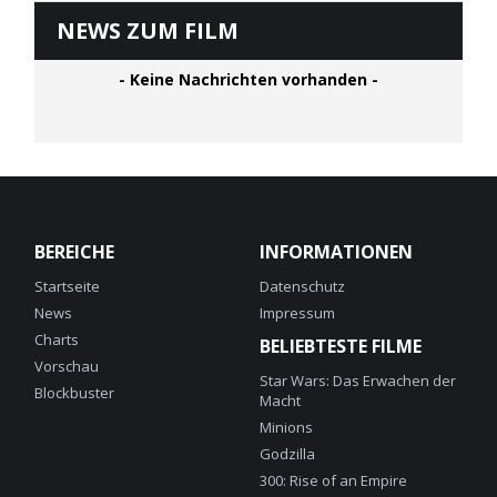
NEWS ZUM FILM
- Keine Nachrichten vorhanden -
BEREICHE
INFORMATIONEN
Startseite
Datenschutz
News
Impressum
Charts
BELIEBTESTE FILME
Vorschau
Star Wars: Das Erwachen der
Blockbuster
Macht
Minions
Godzilla
300: Rise of an Empire