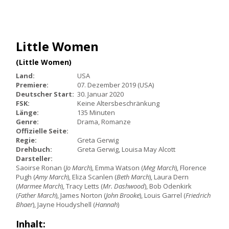
Little Women
(Little Women)
Land:
USA
Premiere:
07. Dezember 2019 (USA)
Deutscher Start:
30. Januar 2020
FSK:
Keine Altersbeschränkung
Länge:
135 Minuten
Genre:
Drama, Romanze
Offizielle Seite:
Regie:
Greta Gerwig
Drehbuch:
Greta Gerwig, Louisa May Alcott
Darsteller:
Saoirse Ronan (
Jo March
), Emma Watson (
Meg March
), Florence
Pugh (
Amy March
), Eliza Scanlen (
Beth March
), Laura Dern
(
Marmee March
), Tracy Letts (
Mr. Dashwood
), Bob Odenkirk
(
Father March
), James Norton (
John Brooke
), Louis Garrel (
Friedrich
Bhaer
), Jayne Houdyshell (
Hannah
)
Inhalt: