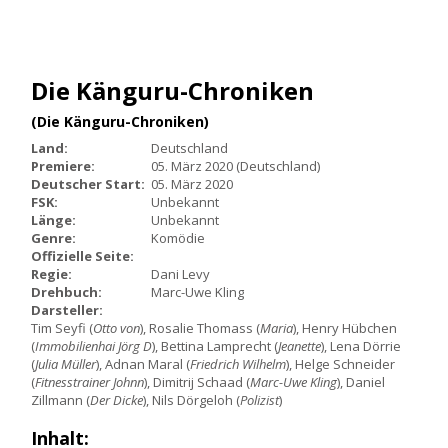
Die Känguru-Chroniken
(Die Känguru-Chroniken)
Land:
Deutschland
Premiere:
05. März 2020 (Deutschland)
Deutscher Start:
05. März 2020
FSK:
Unbekannt
Länge:
Unbekannt
Genre:
Komödie
Offizielle Seite:
Regie:
Dani Levy
Drehbuch:
Marc-Uwe Kling
Darsteller:
Tim Seyfi (
Otto von
), Rosalie Thomass (
Maria
), Henry Hübchen
(
Immobilienhai Jörg D
), Bettina Lamprecht (
Jeanette
), Lena Dörrie
(
Julia Müller
), Adnan Maral (
Friedrich Wilhelm
), Helge Schneider
(
Fitnesstrainer Johnn
), Dimitrij Schaad (
Marc-Uwe Kling
), Daniel
Zillmann (
Der Dicke
), Nils Dörgeloh (
Polizist
)
Inhalt: