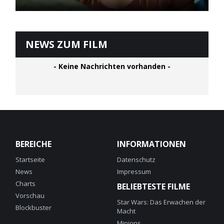
NEWS ZUM FILM
- Keine Nachrichten vorhanden -
BEREICHE
INFORMATIONEN
Startseite
Datenschutz
News
Impressum
Charts
BELIEBTESTE FILME
Vorschau
Star Wars: Das Erwachen der
Blockbuster
Macht
Minions