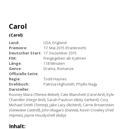
Carol
(Carol)
Land:
USA, England
Premiere:
17. Mai 2015 (Frankreich)
Deutscher Start:
17. Dezember 2015
FSK:
Freigegeben ab 6 Jahren
Länge:
118 Minuten
Genre:
Drama, Romanze
Offizielle Seite:
Regie:
Todd Haynes
Drehbuch:
Patricia Highsmith, Phyllis Nagy
Darsteller:
Rooney Mara (
Therese Belivet
), Cate Blanchett (
Carol Aird
), Kyle
Chandler (
Harge Aird
), Sarah Paulson (
Abby Gerhard
), Cory
Michael Smith (
Tommy
), Jake Lacy (
Richard
), Carrie Brownstein
(
Genevieve Cantrell
), John Magaro (
Dannie
), Kevin Crowley (
Fred
Haymes
), Jayne Houdyshell (
Ruby
)
Inhalt: