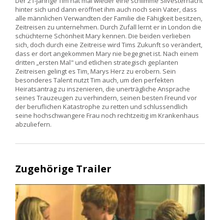
Der 21-jährige Tim hat mal wieder eine schlimme Silvesternacht
hinter sich und dann eröffnet ihm auch noch sein Vater, dass
alle männlichen Verwandten der Familie die Fähigkeit besitzen,
Zeitreisen zu unternehmen. Durch Zufall lernt er in London die
schüchterne Schönheit Mary kennen. Die beiden verlieben
sich, doch durch eine Zeitreise wird Tims Zukunft so verändert,
dass er dort angekommen Mary nie begegnet ist. Nach einem
dritten „ersten Mal" und etlichen strategisch geplanten
Zeitreisen gelingt es Tim, Marys Herz zu erobern. Sein
besonderes Talent nutzt Tim auch, um den perfekten
Heiratsantrag zu inszenieren, die unerträgliche Ansprache
seines Trauzeugen zu verhindern, seinen besten Freund vor
der beruflichen Katastrophe zu retten und schlussendlich
seine hochschwangere Frau noch rechtzeitig im Krankenhaus
abzuliefern.
Zugehörige Trailer